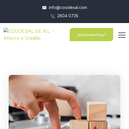
info@coodesal.com
2604 0735
¡Asóciate Hoy!